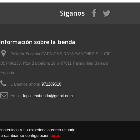
Síganos
Información sobre la tienda
Pollería Eugenia CARNICAS RAYA SANCHEZ SLL CIF
B57496135, Pza Barcelona 19 bj 07011 Palma Illes Balears
España
Llámanos ahora:
971289610
Email:
lapolleriatienda@gmail.com
s contenidos y su experiencia como usuario.
o cambiar su configuración
aquí
.