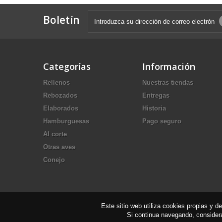
Boletín
Categorías
Información
Rellenos
Nuestras tiendas
Rebozados
Entregas
Elaborados
Historia
Hamburguesas
Pago seguro
Al corte
Otras aves
Conejo
Este sitio web utiliza cookies propias y d
Si continua navegando, conside