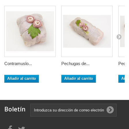
Contramuslo...
Pechugas de...
Pechu
Añadir al carrito
Añadir al carrito
Añad
Boletín