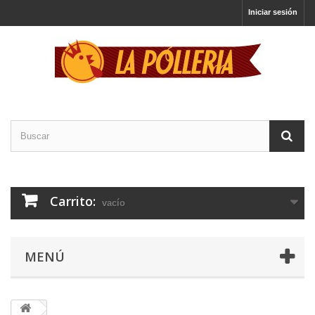
Iniciar sesión
Carrito:
vacío
MENÚ