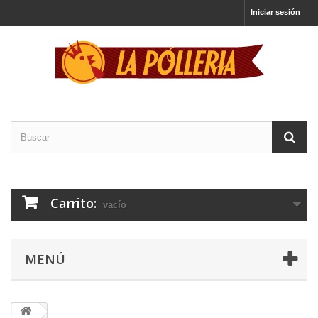
Iniciar sesión
Carrito:
vacío
MENÚ