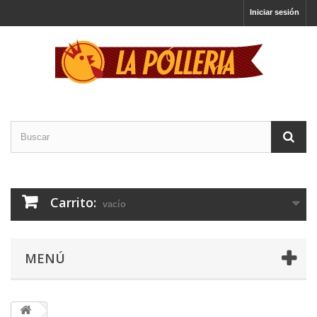
Iniciar sesión
Carrito:
vacío
MENÚ