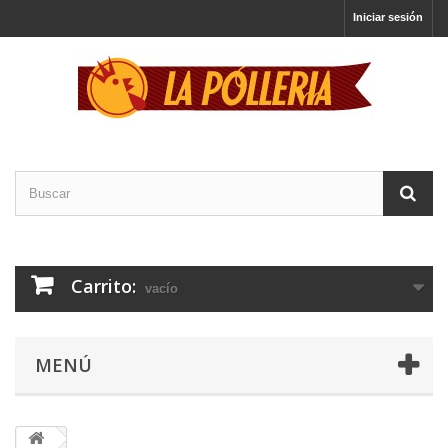
Iniciar sesión
Carrito:
vacío
MENÚ